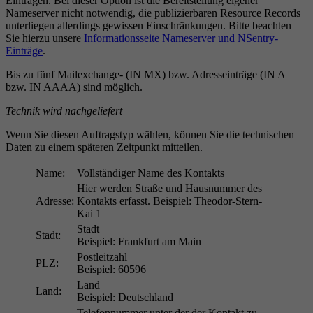
Einträgen. Bei dieser Option ist die Bereitstellung eigener
Nameserver nicht notwendig, die publizierbaren Resource Records
unterliegen allerdings gewissen Einschränkungen. Bitte beachten
Sie hierzu unsere
Informationsseite Nameserver und NSentry-
Einträge
.
Bis zu fünf Mailexchange- (IN MX) bzw. Adresseinträge (IN A
bzw. IN AAAA) sind möglich.
Technik wird nachgeliefert
Wenn Sie diesen Auftragstyp wählen, können Sie die technischen
Daten zu einem späteren Zeitpunkt mitteilen.
Name:
Vollständiger Name des Kontakts
Hier werden Straße und Hausnummer des
Adresse:
Kontakts erfasst. Beispiel: Theodor-Stern-
Kai 1
Stadt
Stadt:
Beispiel: Frankfurt am Main
Postleitzahl
PLZ:
Beispiel: 60596
Land
Land:
Beispiel: Deutschland
Telefonnummer unter der der Kontakt zu