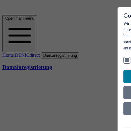
Co
Open main menu
Wir 
unse
biet
sowi
ents
Home DENICdirect
Domainregistrierung
Domainregistrierung